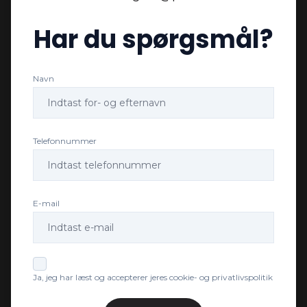
Har du spørgsmål?
Tagræling
Navn
Varme i rattet
Telefonnummer
E-mail
Ja, jeg har læst og accepterer jeres cookie- og privatlivspolitik