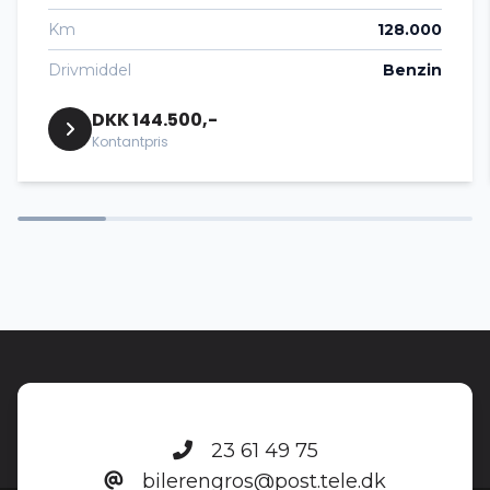
Km
128.000
El-spejle
Drivmiddel
Benzin
DKK 144.500,-
Fartpilot
Kontantpris
Højdejusterbart førersæde
Kørecomputer
LED kørelys
Ratgearskifte
23 61 49 75
bilerengros@post.tele.dk
Sædevarme